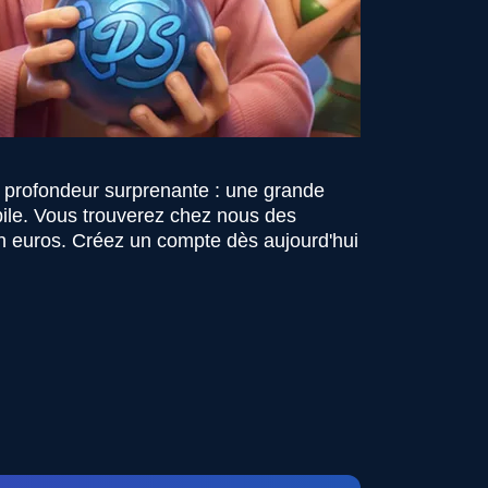
 profondeur surprenante : une grande
bile. Vous trouverez chez nous des
n euros. Créez un compte dès aujourd'hui