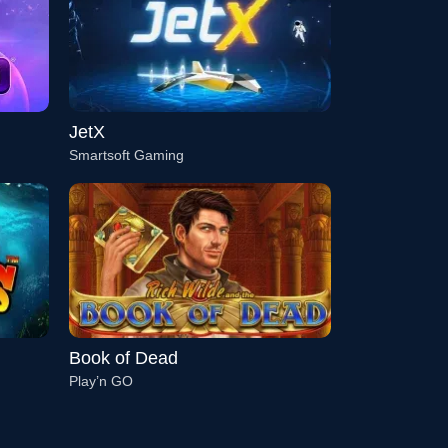
JetX
Smartsoft Gaming
Book of Dead
Play’n GO