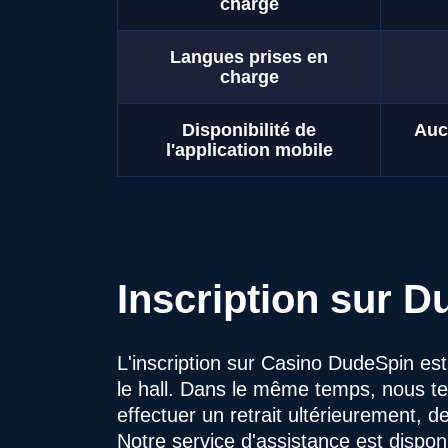
charge
Langues prises en
charge
Disponibilité de
Auc
l'application mobile
Inscription sur 
L'inscription sur Casino DudeSpin es
le hall. Dans le même temps, nous t
effectuer un retrait ultérieurement, 
Notre service d'assistance est disponi