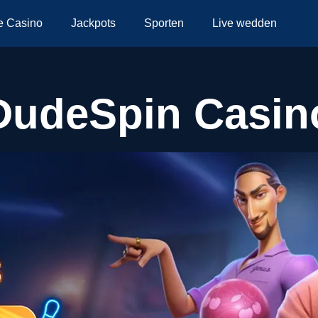
e Casino
Jackpots
Sporten
Live wedden
DudeSpin Casin