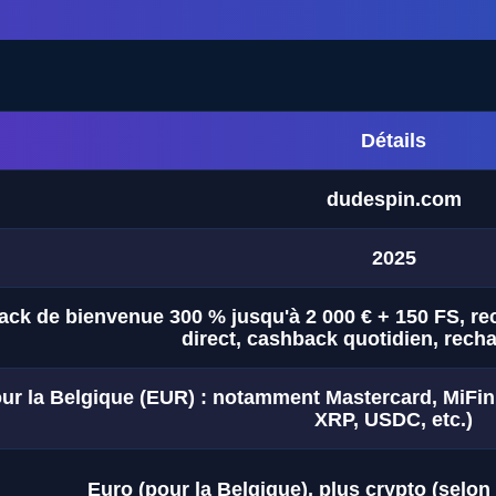
Détails
dudespin.com
2025
ack de bienvenue 300 % jusqu'à 2 000 € + 150 FS, r
direct, cashback quotidien, rech
ur la Belgique (EUR) : notamment Mastercard, MiFin
XRP, USDC, etc.)
Euro (pour la Belgique), plus crypto (selo