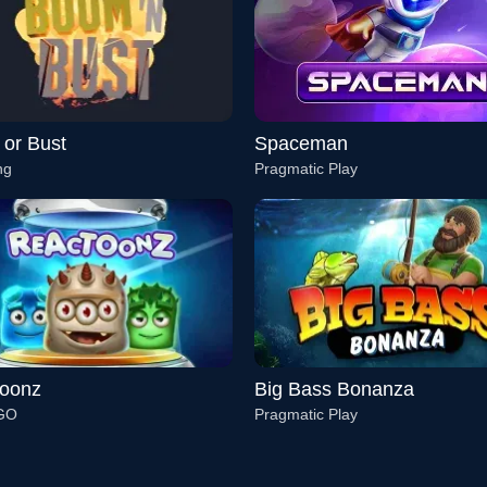
or Bust
Spaceman
ng
Pragmatic Play
oonz
Big Bass Bonanza
 GO
Pragmatic Play