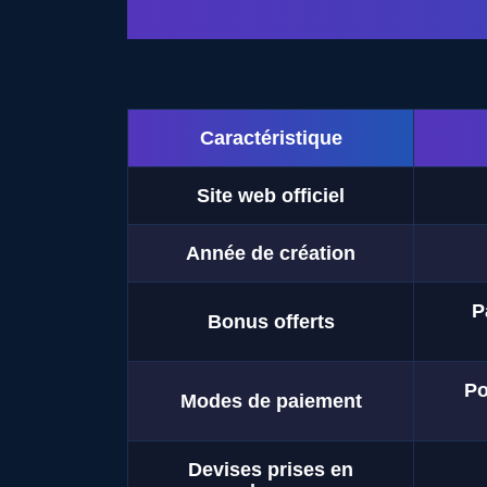
Caractéristique
Site web officiel
Année de création
P
Bonus offerts
Po
Modes de paiement
Devises prises en