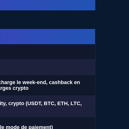
echarge le week-end, cashback en
arges crypto
ity, crypto (USDT, BTC, ETH, LTC,
n le mode de paiement)