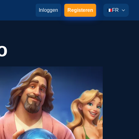
Inloggen
FR
Registeren
o