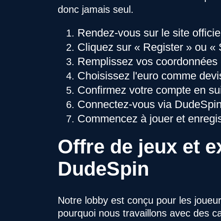
donc jamais seul.
Rendez-vous sur le site offici
Cliquez sur « Register » ou « 
Remplissez vos coordonnées e
Choisissez l'euro comme devis
Confirmez votre compte en suiv
Connectez-vous via DudeSpin l
Commencez à jouer et enregistr
Offre de jeux et e
DudeSpin
Notre lobby est conçu pour les joueur
pourquoi nous travaillons avec des cat