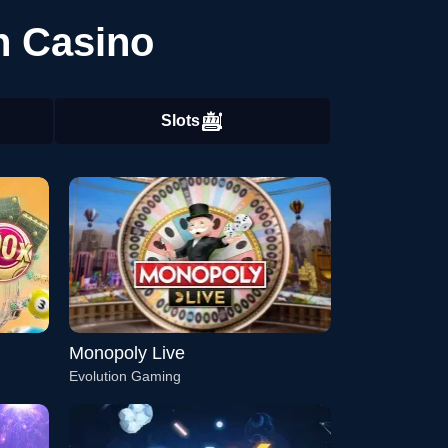
n Casino
Slots
Monopoly Live
Evolution Gaming